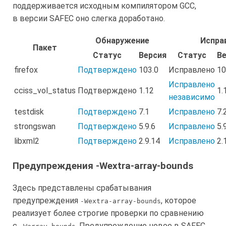
поддерживается исходным компилятором GCC,
в версии SAFEC оно слегка доработано.
Обнаружение
Испра
Пакет
Статус
Версия
Статус
В
firefox
Подтверждено
103.0
Исправлено
10
Исправлено
cciss_vol_status
Подтверждено
1.12
1.
независимо
testdisk
Подтверждено
7.1
Исправлено
7.
strongswan
Подтверждено
5.9.6
Исправлено
5.
libxml2
Подтверждено
2.9.14
Исправлено
2.
Предупреждения -Wextra-array-bounds
Здесь представлены срабатывания
предупреждения
, которое
-Wextra-array-bounds
реализует более строгие проверки по сравнению
с
. Предупреждение новое в SAFEC.