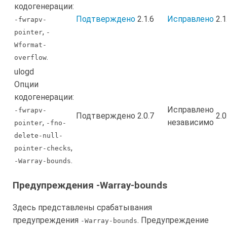
кодогенерации:
Подтверждено
2.1.6
Исправлено
2.1
-fwrapv-
,
pointer
-
Wformat-
.
overflow
ulogd
Опции
кодогенерации:
Исправлено
-fwrapv-
Подтверждено
2.0.7
2.0
,
независимо
pointer
-fno-
delete-null-
,
pointer-checks
.
-Warray-bounds
Предупреждения -Warray-bounds
Здесь представлены срабатывания
предупреждения
. Предупреждение
-Warray-bounds