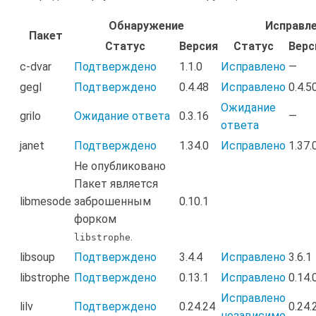
Обнаружение
Исправл
Пакет
Статус
Версия
Статус
Верс
c-dvar
Подтверждено
1.1.0
Исправлено
—
gegl
Подтверждено
0.4.48
Исправлено
0.4.5
Ожидание
grilo
Ожидание ответа
0.3.16
—
ответа
janet
Подтверждено
1.34.0
Исправлено
1.37.
Не опубликовано
Пакет является
libmesode
заброшенным
0.10.1
форком
.
libstrophe
libsoup
Подтверждено
3.4.4
Исправлено
3.6.1
libstrophe
Подтверждено
0.13.1
Исправлено
0.14.
Исправлено
lilv
Подтверждено
0.24.24
0.24.
независимо