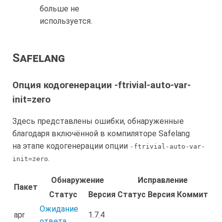
больше не
используется.
Safelang
Опция кодогенерации -ftrivial-auto-var-
init=zero
Здесь представлены ошибки, обнаруженные
благодаря включённой в компиляторе Safelang
на этапе кодогенерации опции
-ftrivial-auto-var-
.
init=zero
Обнаружение
Исправление
Пакет
Статус
Версия
Статус
Версия
Коммит
Ожидание
apr
1.7.4
ответа