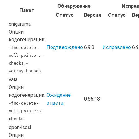
Обнаружение
Испра
Пакет
Статус
Версия
Статус
Ве
oniguruma
Опции
кодогенерации:
Подтверждено
6.9.8
Исправлено
6.9
-fno-delete-
null-pointers-
,
checks
-
.
Warray-bounds
vala
Опции
кодогенерации:
Ожидание
0.56.18
ответа
-fno-delete-
null-pointers-
.
checks
open-iscsi
Опции