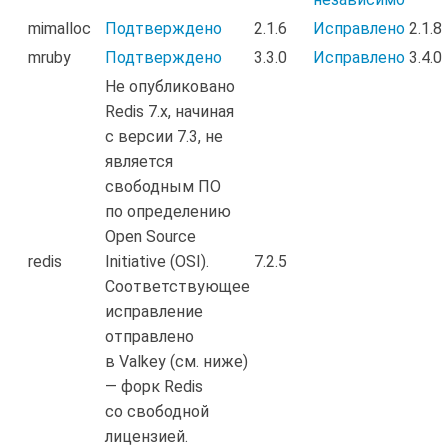
mimalloc
Подтверждено
2.1.6
Исправлено
2.1.8
mruby
Подтверждено
3.3.0
Исправлено
3.4.0
Не опубликовано
Redis 7.x, начиная
с версии 7.3, не
является
свободным ПО
по определению
Open Source
redis
Initiative (OSI).
7.2.5
Соответствующее
исправление
отправлено
в Valkey (см. ниже)
— форк Redis
со свободной
лицензией.