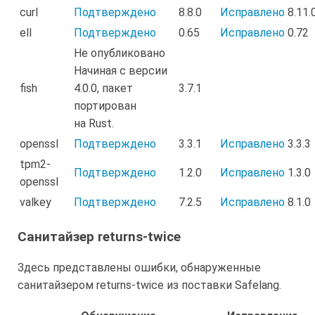
curl
Подтверждено
8.8.0
Исправлено
8.11.
ell
Подтверждено
0.65
Исправлено
0.72
Не опубликовано
Начиная с версии
fish
4.0.0, пакет
3.7.1
портирован
на Rust.
openssl
Подтверждено
3.3.1
Исправлено
3.3.3
tpm2-
Подтверждено
1.2.0
Исправлено
1.3.0
openssl
valkey
Подтверждено
7.2.5
Исправлено
8.1.0
Санитайзер returns-twice
Здесь представлены ошибки, обнаруженные
санитайзером returns-twice из поставки Safelang.