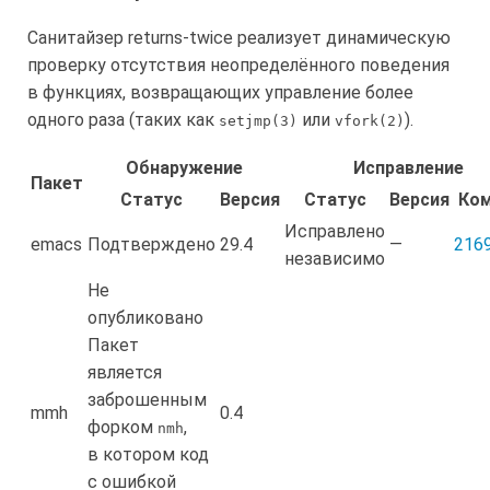
Санитайзер returns-twice реализует динамическую
проверку отсутствия неопределённого поведения
в функциях, возвращающих управление более
одного раза (таких как
или
).
setjmp(3)
vfork(2)
Обнаружение
Исправление
Пакет
Статус
Версия
Статус
Версия
Ко
Исправлено
emacs
Подтверждено
29.4
—
216
независимо
Не
опубликовано
Пакет
является
заброшенным
mmh
0.4
форком
,
nmh
в котором код
с ошибкой