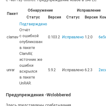
-Warray-bounds
Обнаружение
Исправление
Пакет
Статус
Версия
Статус
Версия
Ко
Подтверждено
Отчёт
с ошибкой
clamav
0.103.2
Исправлено
1.2.0
6e5
опубликован
в пакете
ClamAV,
источник же
ошибки
unrar
5.9.2
Исправлено
6.2.3
2ec
вскрылся
в пакете
UnRAR.
Предупреждения -Wclobbered
Здесь представлены срабатывания