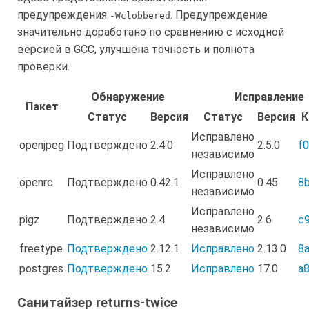
предупреждения
. Предупреждение
-Wclobbered
значительно доработано по сравнению с исходной
версией в GCC, улучшена точность и полнота
проверки.
Обнаружение
Исправление
Пакет
Статус
Версия
Статус
Версия
К
Исправлено
openjpeg
Подтверждено
2.4.0
2.5.0
f
независимо
Исправлено
openrc
Подтверждено
0.42.1
0.45
8
независимо
Исправлено
pigz
Подтверждено
2.4
2.6
c
независимо
freetype
Подтверждено
2.12.1
Исправлено
2.13.0
8
postgres
Подтверждено
15.2
Исправлено
17.0
a
Санитайзер returns-twice