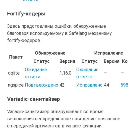
Fortify-хедеры
Здесь представлены ошибки, обнаруженные
благодаря используемому в Safelang механизму
fortify-хедеров.
Обнаружение
Исправление
Пакет
Статус
Версия
Статус
Версия
Ко
Ожидание
Ожидание
dqlite
1.16.0
—
—
ответа
ответа
ngspice
Подтверждено
42
Исправлено
44
59
Variadic-санитайзер
Variadic-санитайзер обнаруживает во время
выполнения неопределённое поведение, связанное
с передачей аргументов в variadic-функции.