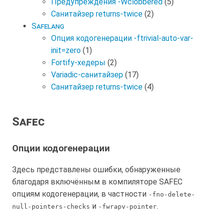
Предупреждения -Wclobbered
(5)
Санитайзер returns-twice
(2)
Safelang
Опция кодогенерации -ftrivial-auto-var-
init=zero
(1)
Fortify-хедеры
(2)
Variadic-санитайзер
(17)
Санитайзер returns-twice
(4)
Safec
Опции кодогенерации
Здесь представлены ошибки, обнаруженные
благодаря включённым в компиляторе SAFEC
опциям кодогенерации, в частности
-fno-delete-
и
.
null-pointers-checks
-fwrapv-pointer