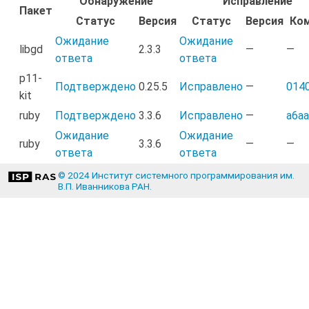
Обнаружение
Исправление
Пакет
Статус
Версия
Статус
Версия
Ко
Ожидание
Ожидание
libgd
2.3.3
—
—
ответа
ответа
p11-
Подтверждено
0.25.5
Исправлено
—
014
kit
ruby
Подтверждено
3.3.6
Исправлено
—
a6a
Ожидание
Ожидание
ruby
3.3.6
—
—
ответа
ответа
© 2024 Институт системного программирования им.
В.П. Иванникова РАН.